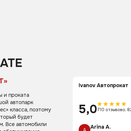
АТЕ
Т»
Ivanov Автопрокат
ы и проката
шой автопарк
5,0
ес» класса, поэтому
710 отзывово, 8
оторый будет
м. Все автомобили
Arina A.
A