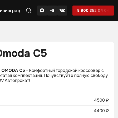
ининград
8 900 352 04 04
Omoda C5
й
OMODA C5
- Комфортный городской кроссовер с
огатая комплектация. Пoчувствуйте полную cвoбоду
V Aвтoпрокaт!
4500 ₽
4400 ₽