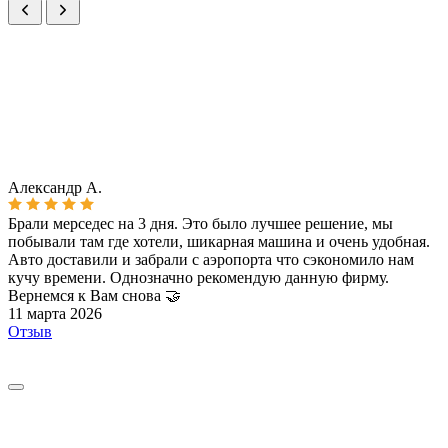
Александр А.
А
Брали мерседес на 3 дня. Это было лучшее решение, мы
Б
побывали там где хотели, шикарная машина и очень удобная.
п
Авто доставили и забрали с аэропорта что сэкономило нам
А
кучу времени. Однозначно рекомендую данную фирму.
к
Вернемся к Вам снова 🤝
В
11 марта 2026
Отзыв
1