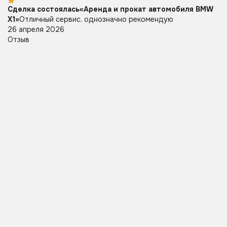
Сделка состоялась
«Аренда и прокат автомобиля BMW
Э
X1»
Отличный сервис, однозначно рекомендую
во
26 апреля 2026
и
Отзыв
д
пр
Од
1
О