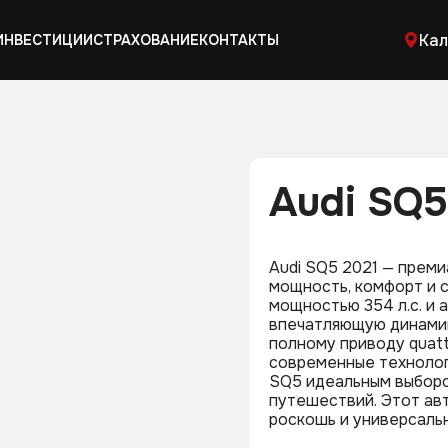
Кал
ИНВЕСТИЦИИ
СТРАХОВАНИЕ
КОНТАКТЫ
Audi SQ5
Audi SQ5 2021 — преми
мощность, комфорт и 
мощностью 354 л.с. и 
впечатляющую динамик
полному приводу quatt
современные технолог
SQ5 идеальным выбором
путешествий. Этот ав
роскошь и универсаль