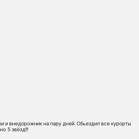
И
И
Э
и
1
О
ки и внедорожник на пару дней. Обьездил все курорты
о 5 звёзд!!!