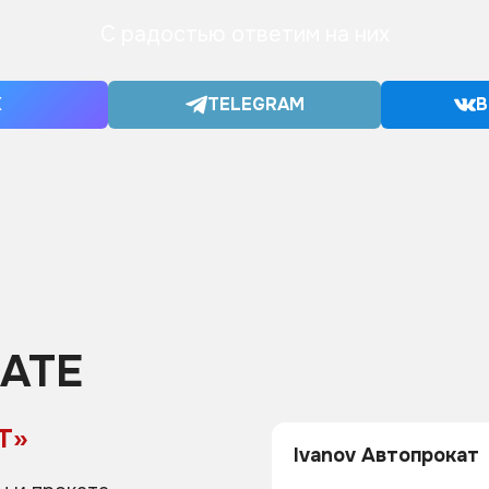
С радостью ответим на них
X
TELEGRAM
В
АТЕ
Т»
Ivanov Автопрокат