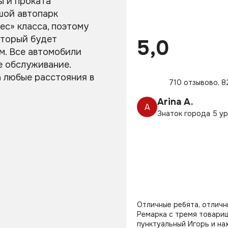
ы и проката
шой автопарк
ес» класса, поэтому
оторый будет
5,0
м. Все автомобили
е обслуживание.
а любые расстояния в
710 отзывово, 8
Arina A.
A
Знаток города 5 у
Отличные ребята, отличн
Ремарка с тремя товарищ
пунктуальный Игорь и на